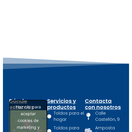
Dónde
Servicios y
Contacta
estamos
productos
con nosotros
Haz clic para
Toldos para el
Calle
aceptar
hogar
Castellón, 9
cookies de
marketing y
Toldos para
Amposta