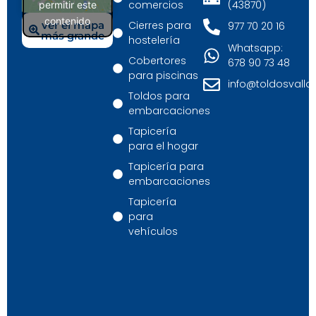
comercios
(43870)
permitir este
contenido
Cierres para
ver el mapa
977 70 20 16
más grande
hostelería
Whatsapp:
Cobertores
678 90 73 48
para piscinas
info@toldosvall
Toldos para
embarcaciones
Tapicería
para el hogar
Tapicería para
embarcaciones
Tapicería
para
vehículos